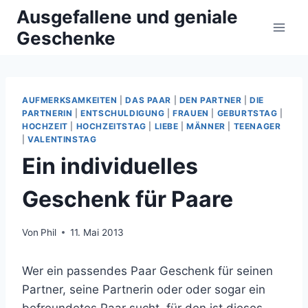
Zum
Ausgefallene und geniale
Inhalt
Geschenke
springen
AUFMERKSAMKEITEN
|
DAS PAAR
|
DEN PARTNER
|
DIE
PARTNERIN
|
ENTSCHULDIGUNG
|
FRAUEN
|
GEBURTSTAG
|
HOCHZEIT
|
HOCHZEITSTAG
|
LIEBE
|
MÄNNER
|
TEENAGER
|
VALENTINSTAG
Ein individuelles
Geschenk für Paare
Von
Phil
11. Mai 2013
Wer ein passendes Paar Geschenk für seinen
Partner, seine Partnerin oder oder sogar ein
befreundetes Paar sucht, für den ist dieses