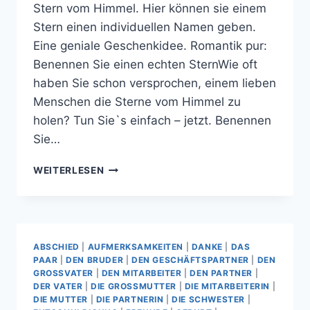
Stern vom Himmel. Hier können sie einem
Stern einen individuellen Namen geben.
Eine geniale Geschenkidee. Romantik pur:
Benennen Sie einen echten SternWie oft
haben Sie schon versprochen, einem lieben
Menschen die Sterne vom Himmel zu
holen? Tun Sie`s einfach – jetzt. Benennen
Sie…
DIE
WEITERLESEN
STERNE
VOM
HIMMEL
HOLEN
ABSCHIED
|
AUFMERKSAMKEITEN
|
DANKE
|
DAS
PAAR
|
DEN BRUDER
|
DEN GESCHÄFTSPARTNER
|
DEN
GROSSVATER
|
DEN MITARBEITER
|
DEN PARTNER
|
DER VATER
|
DIE GROSSMUTTER
|
DIE MITARBEITERIN
|
DIE MUTTER
|
DIE PARTNERIN
|
DIE SCHWESTER
|