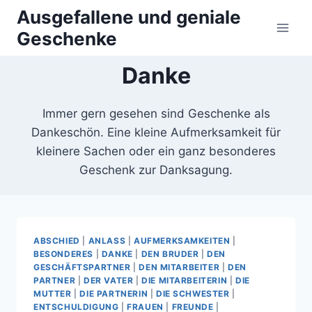
Zum
Ausgefallene und geniale
Inhalt
Geschenke
springen
Danke
Immer gern gesehen sind Geschenke als
Dankeschön. Eine kleine Aufmerksamkeit für
kleinere Sachen oder ein ganz besonderes
Geschenk zur Danksagung.
ABSCHIED
|
ANLASS
|
AUFMERKSAMKEITEN
|
BESONDERES
|
DANKE
|
DEN BRUDER
|
DEN
GESCHÄFTSPARTNER
|
DEN MITARBEITER
|
DEN
PARTNER
|
DER VATER
|
DIE MITARBEITERIN
|
DIE
MUTTER
|
DIE PARTNERIN
|
DIE SCHWESTER
|
ENTSCHULDIGUNG
|
FRAUEN
|
FREUNDE
|