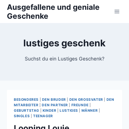
Zum
Ausgefallene und geniale
Inhalt
Geschenke
springen
lustiges geschenk
Suchst du ein Lustiges Geschenk?
BESONDERES
|
DEN BRUDER
|
DEN GROSSVATER
|
DEN
MITARBEITER
|
DEN PARTNER
|
FREUNDE
|
GEBURTSTAG
|
KINDER
|
LUSTIGES
|
MÄNNER
|
SINGLES
|
TEENAGER
Looping Louie